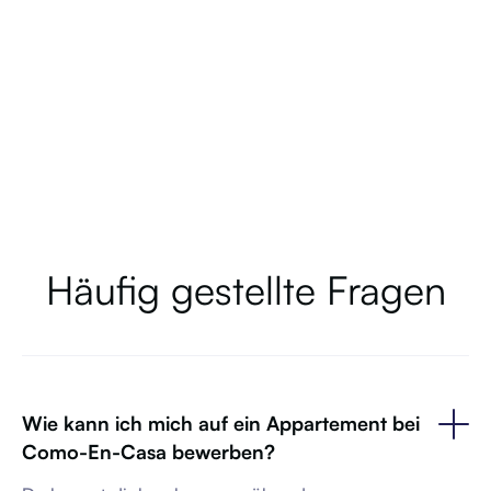
Haben wir dein Interesse
geweckt?
Jetzt Zimmer reservieren
1.450,00 €
/ Monat
Häufig gestellte Fragen
Carrer Mare Nostrum 3, 07181 Palmanova, Spanien
0007
150,00 €
38,00 qm
Vermietet
Wie kann ich mich auf ein Appartement bei
Como-En-Casa bewerben?